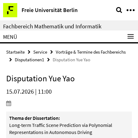
Springe
Service-
Freie Universität Berlin
direkt
Navigation
zu
Fachbereich Mathematik und Informatik
Inhalt
MENÜ
Startseite
Service
Vorträge & Termine des Fachbereichs
Disputationen1
Disputation Yue Yao
Disputation Yue Yao
15.07.2026 | 11:00
Thema der Dissertation:
Long-term Traffic Scene Prediction via Polynomial
Representations in Autonomous Driving