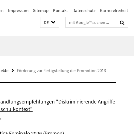
en
Impressum
Sitemap
Kontakt
Datenschutz
Barrierefreiheit
Suchbegriffe
DE
jekte
Förderung zur Fertigstellung der Promotion 2013
andlungsempfehlungen "Diskriminierende Angriffe
schulkontext"
6
tica Feminale 2026 (Bremen)