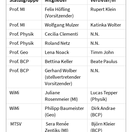
Statusgruppe
Mitglieder
Vertreter/in
Prof. MI
Felix Höfling
Rupert Klein
(Vorsitzender)
Prof. MI
Wolfgang Mulzer
Katinka Wolter
Prof. Physik
Cecilia Clementi
N.N.
Prof. Physik
Roland Netz
N.N.
Prof. Geo
Lena Noack
Timm John
Prof. BCP
Bettina Keller
Beate Paulus
Prof. BCP
Gerhard Wolber
N.N.
(stellvertretender
Vorsitzender)
WiMi
Juliane
Lucas Tepper
Rosenmeier (MI)
(Physik)
WiMi
Philipp Baumeister
Dirk Andrae
(Geo)
(BCP)
MTSV
Sera Renée
Björn Kleier
Zentiks (MI)
(BCP)