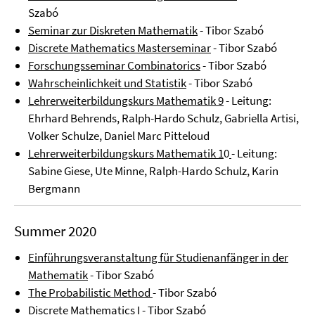
Szabó
Seminar zur Diskreten Mathematik
- Tibor Szabó
Discrete Mathematics Masterseminar
- Tibor Szabó
Forschungsseminar Combinatorics
- Tibor Szabó
Wahrscheinlichkeit und Statistik
- Tibor Szabó
Lehrerweiterbildungskurs Mathematik 9
- Leitung:
Ehrhard Behrends, Ralph-Hardo Schulz, Gabriella Artisi,
Volker Schulze, Daniel Marc Pitteloud
Lehrerweiterbildungskurs Mathematik 1
0
- Leitung:
Sabine Giese, Ute Minne, Ralph-Hardo Schulz, Karin
Bergmann
Summer 2020
Einführungsveranstaltung für Studienanfänger in der
Mathematik
- Tibor Szabó
The Probabilistic Method
- Tibor Szabó
Discrete Mathematics I
- Tibor Szabó