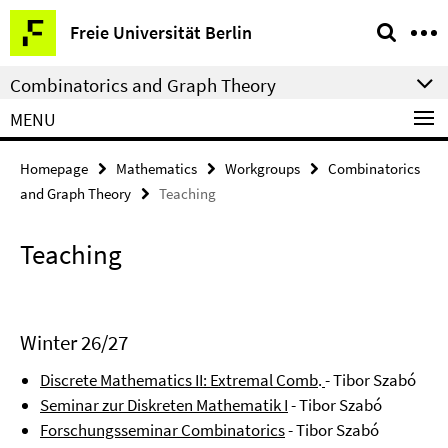
Springe
Service
Freie Universität Berlin
direkt
Navigation
zu
Combinatorics and Graph Theory
Inhalt
MENU
Homepage
Mathematics
Workgroups
Combinatorics
and Graph Theory
Teaching
Teaching
Winter 26/27
Discrete Mathematics II: Extremal Comb
.
- Tibor Szabó
Seminar zur Diskreten Mathematik I
- Tibor Szabó
Forschungsseminar Combinatorics
- Tibor Szabó