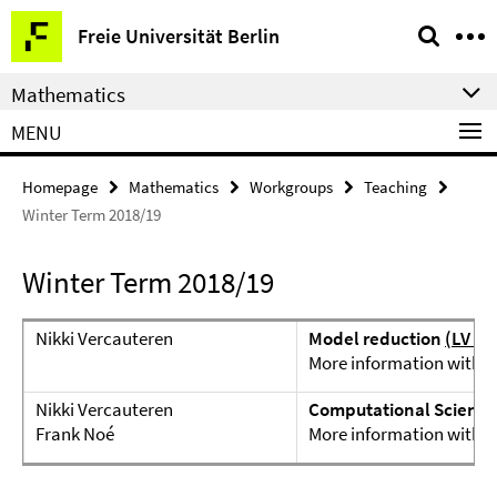
Springe
Service
Freie Universität Berlin
direkt
Navigation
zu
Mathematics
Inhalt
MENU
Homepage
Mathematics
Workgroups
Teaching
Winter Term 2018/19
Winter Term 2018/19
Nikki Vercauteren
Model reduction
(LV 1
More information withi
Nikki Vercauteren
Computational Scienc
Frank Noé
More information withi