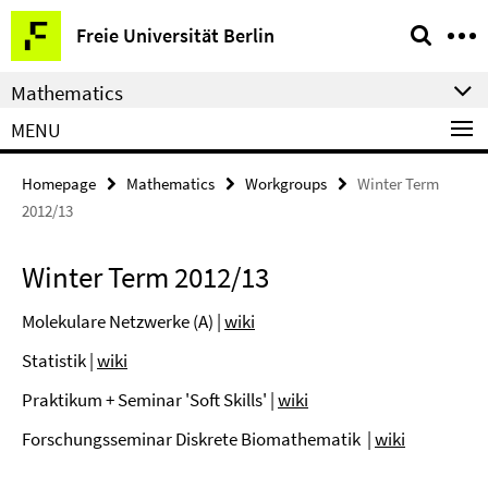
Springe
Service
Freie Universität Berlin
direkt
Navigation
zu
Mathematics
Inhalt
MENU
Homepage
Mathematics
Workgroups
Winter Term
2012/13
Winter Term 2012/13
Molekulare Netzwerke (A) |
wiki
Statistik |
wiki
Praktikum + Seminar 'Soft Skills' |
wiki
Forschungsseminar Diskrete Biomathematik |
wiki