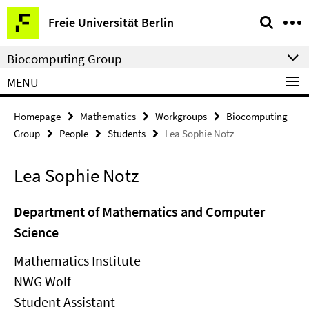
Springe
Service
Freie Universität Berlin
direkt
Navigation
zu
Biocomputing Group
Inhalt
MENU
Homepage
Mathematics
Workgroups
Biocomputing
Group
People
Students
Lea Sophie Notz
Lea Sophie Notz
Department of Mathematics and Computer
Science
Mathematics Institute
NWG Wolf
Student Assistant