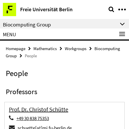
Springe
Service
Freie Universität Berlin
direkt
Navigation
zu
Biocomputing Group
Inhalt
MENU
Homepage
Mathematics
Workgroups
Biocomputing
Group
People
People
Professors
Prof. Dr. Christof Schütte
+49 30 838 75353
schuette[at]mi.fu-berlin.de