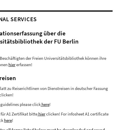
NAL SERVICES
ationserfassung über die
sitätsbibliothek der FU Berlin
v Beschäftigten der Freien Universitätsbibliothek können ihre
ionen
hier
erfassen!
reisen
latt zu Reiserichtlinen von Dienstreisen in deutscher Fassung
clicken!
 guidelines please click
here
!
für A1 Zertifikat bitte
hier
clicken! For infosheet A1 certificate
ick
here
!
te: all forms listed below must be downloaded and saved