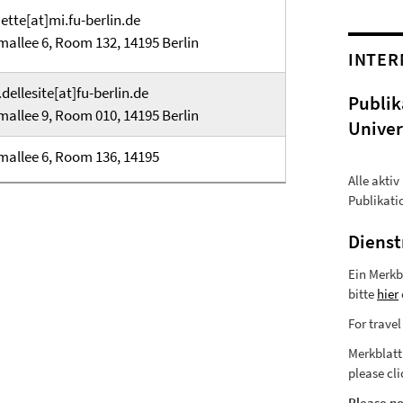
ette[at]mi.fu-berlin.de
mallee 6, Room 132, 14195 Berlin
INTER
.dellesite[at]fu-berlin.de
Publik
mallee 9, Room 010, 14195 Berlin
Univer
mallee 6, Room 136, 14195
Alle akti
Publikat
Dienst
Ein Merkb
bitte
hier
For travel
Merkblatt 
please cl
Please no