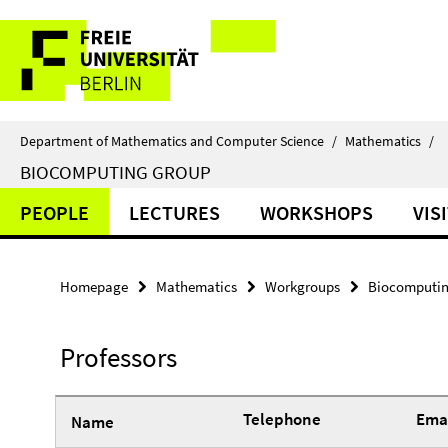
Springe
Service
direkt
zu
Navigation
Inhalt
Department of Mathematics and Computer Science
/
Mathematics
/
BIOCOMPUTING GROUP
PEOPLE
LECTURES
WORKSHOPS
VIS
Homepage
Mathematics
Workgroups
Biocomputin
Professors
Telephone
Emai
Name