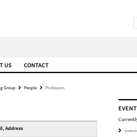
IT US
CONTACT
g Group
People
Professors
EVENT
Currentl
l, Address
overv