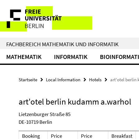
Springe
Service-
direkt
zu
Navigation
Inhalt
FACHBEREICH MATHEMATIK UND INFORMATIK
MATHEMATIK
INFORMATIK
BIOINFORMAT
Startseite
Local Information
Hotels
art'otel berli
art'otel berlin kudamm a.warhol
Lietzenburger Straße 85
DE-10719 Berlin
Booking
Price
Price
Breakfast