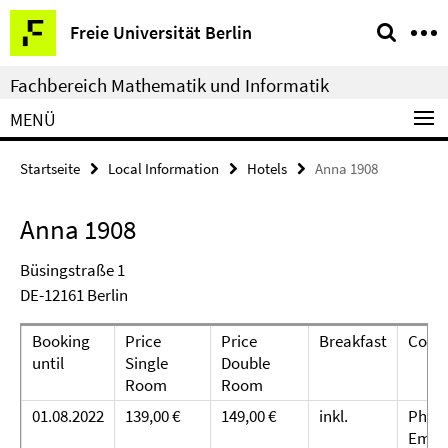
Springe
Service-
Freie Universität Berlin
direkt
Navigation
zu
Fachbereich Mathematik und Informatik
Inhalt
MENÜ
Startseite
Local Information
Hotels
Anna 1908
Anna 1908
Büsingstraße 1
DE-12161 Berlin
Booking
Price
Price
Breakfast
Cont
until
Single
Double
Room
Room
01.08.2022
139,00 €
149,00 €
inkl.
Phon
Email