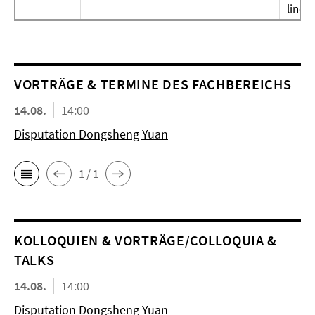
linde
VORTRÄGE & TERMINE DES FACHBEREICHS
14.08.
14:00
Disputation Dongsheng Yuan
1 / 1
KOL­LO­QUIEN & VORTRÄGE/COLLOQUIA &
TALKS
14.08.
14:00
Disputation Dongsheng Yuan