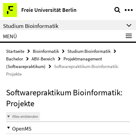
Springe
Service-
Freie Universität Berlin
direkt
Navigation
zu
Studium Bioinformatik
Inhalt
MENÜ
Startseite
Bioinformatik
Studium Bioinformatik
Bachelor
ABV-Bereich
Projektmanagement
(Softwarepraktikum)
Softwarepraktikum Bioinformatik:
Projekte
Softwarepraktikum Bioinformatik:
Projekte
Alles einblenden
OpenMS