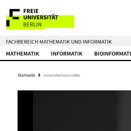
Springe
Service-
direkt
zu
Navigation
Inhalt
FACHBEREICH MATHEMATIK UND INFORMATIK
MATHEMATIK
INFORMATIK
BIOINFORMAT
Startseite
simonslecture-video