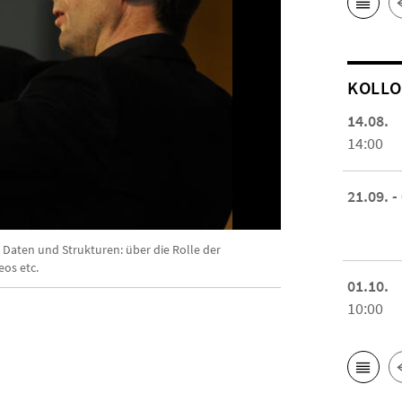
KOL­L
14.08.
14:00
21.09. -
, Daten und Strukturen: über die Rolle der
os etc.
01.10.
10:00