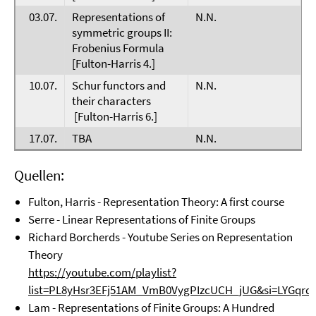
03.07.
Representations of
N.N.
symmetric groups II:
Frobenius Formula
[Fulton-Harris 4.]
10.07.
Schur functors and
N.N.
their characters
[Fulton-Harris 6.]
17.07.
TBA
N.N.
Quellen:
Fulton, Harris - Representation Theory: A first course
Serre - Linear Representations of Finite Groups
Richard Borcherds - Youtube Series on Representation
Theory
https://youtube.com/playlist?
list=PL8yHsr3EFj51AM_VmB0VygPIzcUCH_jUG&si=LYGqr
Lam - Representations of Finite Groups: A Hundred