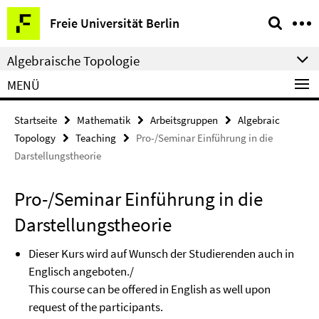
Springe
Service-
Freie Universität Berlin
direkt
Navigation
zu
Algebraische Topologie
Inhalt
MENÜ
Startseite
Mathematik
Arbeitsgruppen
Algebraic
Topology
Teaching
Pro-/Seminar Einführung in die
Darstellungstheorie
Pro-/Seminar Einführung in die
Darstellungstheorie
Dieser Kurs wird auf Wunsch der Studierenden auch in
Englisch angeboten./
This course can be offered in English as well upon
request of the participants.