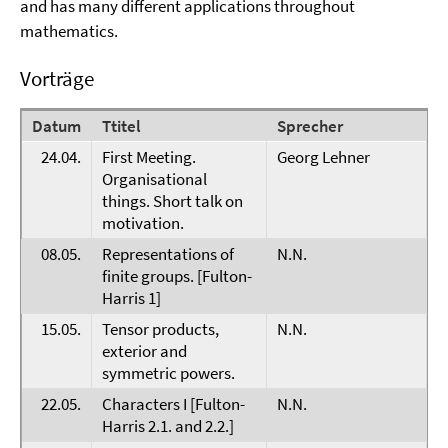
and has many different applications throughout
mathematics.
Vorträge
Datum
Ttitel
Sprecher
24.04.
First Meeting.
Georg Lehner
Organisational
things. Short talk on
motivation.
08.05.
Representations of
N.N.
finite groups. [Fulton-
Harris 1]
15.05.
Tensor products,
N.N.
exterior and
symmetric powers.
22.05.
Characters I [Fulton-
N.N.
Harris 2.1. and 2.2.]