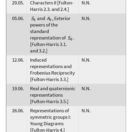
29.05.
Characters II [Fulton-
N.N.
Harris 2.3. and 2.4.]
05.06.
S
and
A
, Exterior
N.N.
5
5
powers of the
standard
representation of
S
.
d
[Fulton-Harris 3.1.
and 3.2.]
12.06.
Induced
N.N.
representations and
Frobenius Reciprocity
[Fulton-Harris 3.3.]
19.06.
Real and quaternionic
N.N.
representations
[Fulton-Harris 3.5.]
26.06.
Representations of
N.N.
symmetric groups I:
Young Diagrams
[Fulton-Harris 4.]