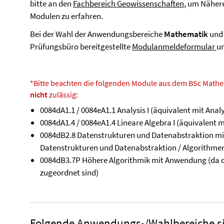
bitte an den
Fachbereich Geowissenschaften
, um Nähere
Modulen zu erfahren.
Bei der Wahl der Anwendungsbereiche
Mathematik
un
Prüfungsbüro bereitgestellte
Modulanmeldeformular
u
*Bitte beachten die folgenden Module aus dem BSc Mathem
nicht
zulässig:
0084dA1.1 / 0084eA1.1 Analysis I (äquivalent mit Analy
0084dA1.4 / 0084eA1.4 Lineare Algebra I (äquivalent m
0084dB2.8 Datenstrukturen und Datenabstraktion mi
Datenstrukturen und Datenabstraktion / Algorithme
0084dB3.7P Höhere Algorithmik mit Anwendung (da d
zugeordnet sind)
Folgende Anwendungs-/Wahlbereiche sin