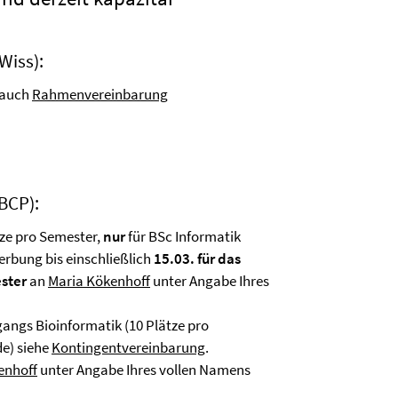
Wiss):
e auch
Rahmenvereinbarung
BCP):
ze pro Semester,
nur
für BSc Informatik
erbung bis einschließlich
15.03. für das
ester
an
Maria Kökenhoff
unter Angabe Ihres
angs Bioinformatik (10 Plätze pro
de) siehe
Kontingentvereinbarung
.
enhoff
unter Angabe Ihres vollen Namens