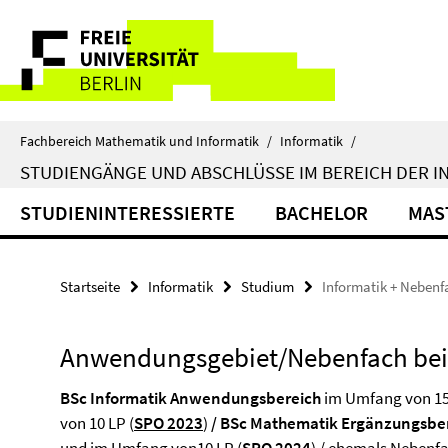
Springe
Service-
direkt
zu
Navigation
Inhalt
Fachbereich Mathematik und Informatik
/
Informatik
/
STUDIENGÄNGE UND ABSCHLÜSSE IM BEREICH DER I
STUDIENINTERESSIERTE
BACHELOR
MAS
Startseite
Informatik
Studium
Informatik + Nebenf
Anwendungsgebiet/Nebenfach bei
BSc Informatik Anwendungsbereich
im Umfang von 15
von 10 LP (
SPO 2023
)
/
BSc Mathematik Ergänzungsbe