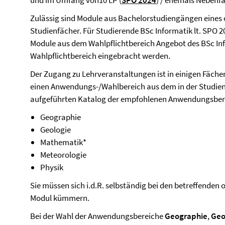
und im Umfang von10 LP (
SPO 2024
) / ehemals Nebenf
Zulässig sind Module aus Bachelorstudiengängen eines o
Studienfächer. Für Studierende BSc Informatik lt. SPO 2
Module aus dem Wahlpflichtbereich Angebot des BSc Info
Wahlpflichtbereich eingebracht werden.
Der Zugang zu Lehrveranstaltungen ist in einigen Fächer
einen Anwendungs-/Wahlbereich aus dem in der Studie
aufgeführten Katalog der empfohlenen Anwendungsber
Geographie
Geologie
Mathematik*
Meteorologie
Physik
Sie müssen sich i.d.R. selbständig bei den betreffenden 
Modul kümmern.
Bei der Wahl der Anwendungsbereiche
Geographie
,
Geo