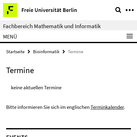
Springe
Service-
Freie Universität Berlin
direkt
Navigation
zu
Fachbereich Mathematik und Informatik
Inhalt
MENÜ
Startseite
Bioinformatik
Termine
Termine
keine aktuellen Termine
Bitte informieren Sie sich im englischen
Terminkalender
.