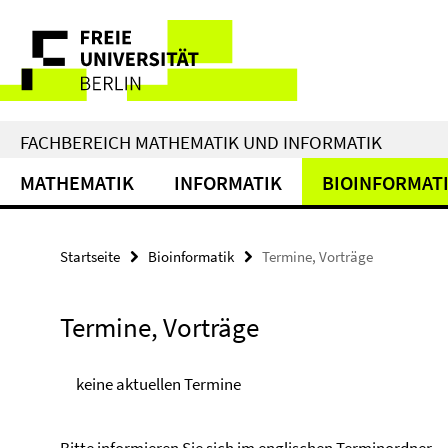
Springe
Service-
direkt
zu
Navigation
Inhalt
FACHBEREICH MATHEMATIK UND INFORMATIK
MATHEMATIK
INFORMATIK
BIOINFORMAT
Startseite
Bioinformatik
Termine, Vorträge
Termine, Vorträge
keine aktuellen Termine
Bitte informieren Sie sich im
englischen Terminordner