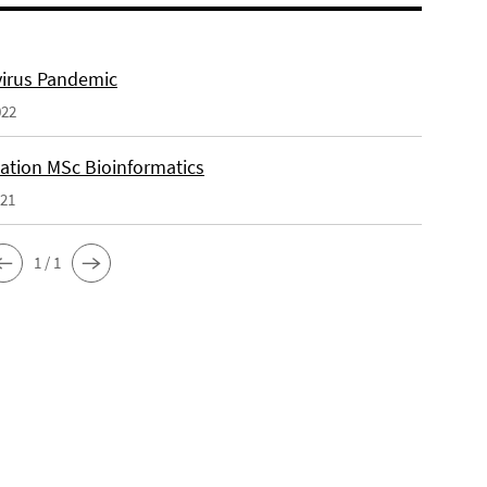
irus Pandemic
022
tation MSc Bioinformatics
021
1 / 1