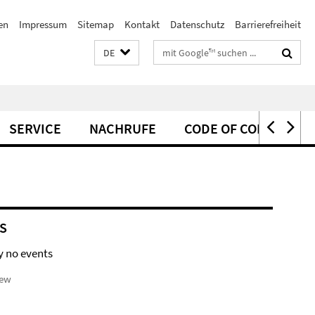
en
Impressum
Sitemap
Kontakt
Datenschutz
Barrierefreiheit
Suchbegriffe
DE
SERVICE
NACHRUFE
CODE OF CONDUCT
S
y no events
iew