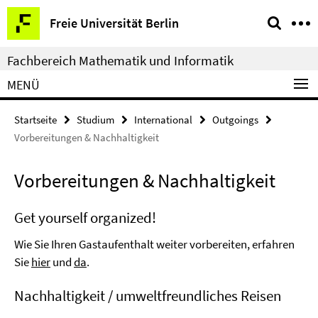
Springe
Service-
Freie Universität Berlin
direkt
Navigation
zu
Fachbereich Mathematik und Informatik
Inhalt
MENÜ
Startseite
Studium
International
Outgoings
Vorbereitungen & Nachhaltigkeit
Vorbereitungen & Nachhaltigkeit
Get yourself organized!
Wie Sie Ihren Gastaufenthalt weiter vorbereiten, erfahren
Sie
hier
und
da
.
Nachhaltigkeit / umweltfreundliches Reisen