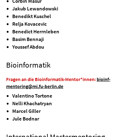
Corbin Masur
Jakub Lewandowski
Benedikt Kuschel
Relja Kovacevic
Benedict Herrnleben
Basim Bennaji
Youssef Abdou
Bioinformatik
Fragen an die Bioinformatik-Mentor*innen:
bioinf-
mentoring@mi.fu-berlin.de
Valentino Tortone
Nelli Khachatryan
Marcel Giller
Jule Bodnar
International Mastermentoring