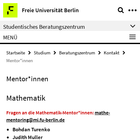
Springe
Service-
Freie Universität Berlin
direkt
Navigation
zu
Studentisches Beratungszentrum
Inhalt
MENÜ
Startseite
Studium
Beratungszentrum
Kontakt
Mentor*innen
Mentor*innen
Mathematik
Fragen an die Mathematik-Mentor*innen:
mathe-
mentoring@mi.fu-berlin.de
Bohdan Turenko
Judith Muller