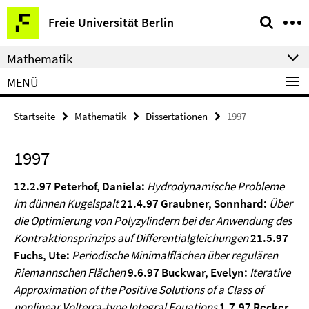
Springe
Service-
Freie Universität Berlin
direkt
Navigation
zu
Mathematik
Inhalt
MENÜ
Startseite
Mathematik
Dissertationen
1997
1997
12.2.97
Peterhof, Daniela:
Hydrodynamische Probleme
im dünnen Kugelspalt
21.4.97
Graubner, Sonnhard:
Über
die Optimierung von Polyzylindern bei der Anwendung des
Kontraktionsprinzips auf Differentialgleichungen
21.5.97
Fuchs, Ute:
Periodische Minimalflächen über regulären
Riemannschen Flächen
9.6.97
Buckwar, Evelyn:
Iterative
Approximation of the Positive Solutions of a Class of
nonlinear Volterra-type Integral Equations
1.7.97
Recker,