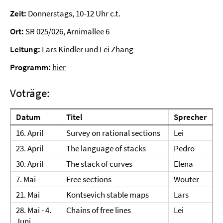
Zeit:
Donnerstags, 10-12 Uhr c.t.
Ort:
SR 025/026, Arnimallee 6
Leitung:
Lars Kindler und Lei Zhang
Programm:
hier
Voträge:
Datum
Titel
Sprecher
16. April
Survey on rational sections
Lei
23. April
The language of stacks
Pedro
30. April
The stack of curves
Elena
7. Mai
Free sections
Wouter
21. Mai
Kontsevich stable maps
Lars
28. Mai - 4.
Chains of free lines
Lei
Juni