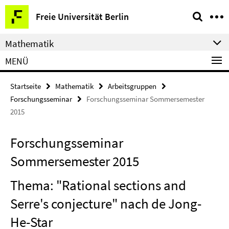
Springe
Service-
Freie Universität Berlin
direkt
Navigation
zu
Mathematik
Inhalt
MENÜ
Startseite
Mathematik
Arbeitsgruppen
Forschungsseminar
Forschungsseminar Sommersemester
2015
Forschungsseminar
Sommersemester 2015
Thema: "Rational sections and
Serre's conjecture" nach de Jong-
He-Star