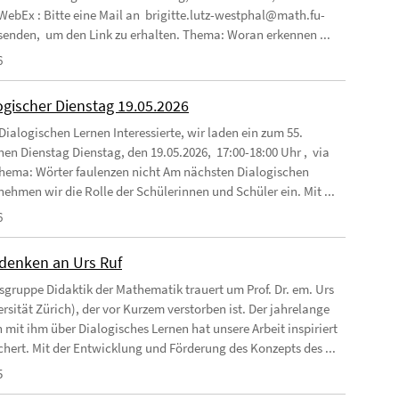
 WebEx : Bitte eine Mail an brigitte.lutz-westphal@math.fu-
 senden, um den Link zu erhalten. Thema: Woran erkennen ...
6
ogischer Dienstag 19.05.2026
Dialogischen Lernen Interessierte, wir laden ein zum 55.
hen Dienstag Dienstag, den 19.05.2026, 17:00-18:00 Uhr , via
ema: Wörter faulenzen nicht Am nächsten Dialogischen
nehmen wir die Rolle der Schülerinnen und Schüler ein. Mit ...
6
enken an Urs Ruf
tsgruppe Didaktik der Mathematik trauert um Prof. Dr. em. Urs
rsität Zürich), der vor Kurzem verstorben ist. Der jahrelange
 mit ihm über Dialogisches Lernen hat unsere Arbeit inspiriert
chert. Mit der Entwicklung und Förderung des Konzepts des ...
5