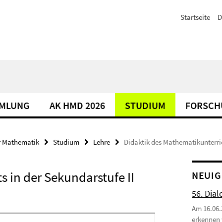
Startseite
D
MLUNG
AK HMD 2026
STUDIUM
FORSCH
r Mathematik
Studium
Lehre
Didaktik des Mathematikunterric
 in der Sekundarstufe II
NEUIG
56. Dial
Am 16.06.
erkennen 