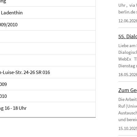
ung
Uhr , via
berlin.de
 Ladenthin
12.06.202
009/2010
55. Dial
Liebe am 
Dialogisc
WebEx Th
Dienstag 
-Luise-Str. 24-26 SR 016
18.05.202
2009
Zum Ged
2010
Die Arbei
Ruf (Unive
g 16 - 18 Uhr
Austausch
und berei
15.10.202