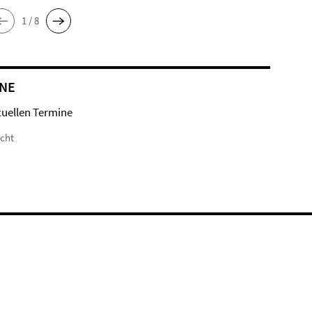
1 / 8
NE
tuellen Termine
icht