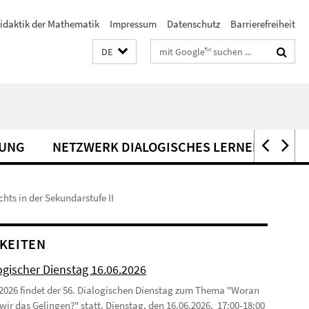
idaktik der Mathematik
Impressum
Datenschutz
Barrierefreiheit
Suchbegriffe
DE
UNG
NETZWERK DIALOGISCHES LERNEN
KO
hts in der Sekundarstufe II
KEITEN
ogischer Dienstag 16.06.2026
2026 findet der 56. Dialogischen Dienstag zum Thema "Woran
wir das Gelingen?" statt. Dienstag, den 16.06.2026, 17:00-18:00