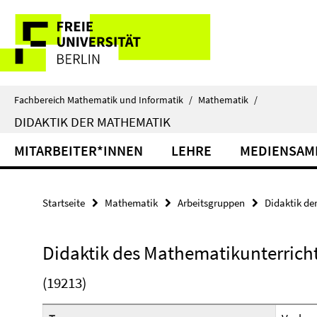
Springe
Service-
direkt
zu
Navigation
Inhalt
Fachbereich Mathematik und Informatik
/
Mathematik
/
DIDAKTIK DER MATHEMATIK
MITARBEITER*INNEN
LEHRE
MEDIENSAM
Startseite
Mathematik
Arbeitsgruppen
Didaktik de
Didaktik des Mathematikunterrichts
(19213)