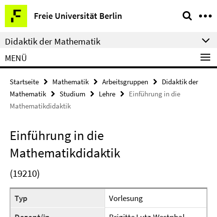
Springe
Service-
Freie Universität Berlin
direkt
Navigation
zu
Didaktik der Mathematik
Inhalt
MENÜ
Startseite
Mathematik
Arbeitsgruppen
Didaktik der
Mathematik
Studium
Lehre
Einführung in die
Mathematikdidaktik
Einführung in die
Mathematikdidaktik
(19210)
Typ
Vorlesung