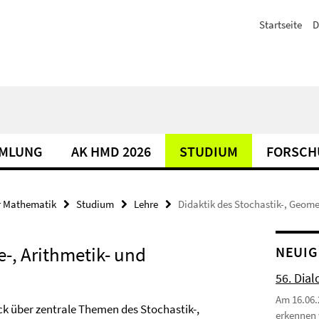
Startseite
D
MLUNG
AK HMD 2026
STUDIUM
FORSCH
r Mathematik
Studium
Lehre
Didaktik des Stochastik-, Geome
e-, Arithmetik- und
NEUIG
56. Dial
Am 16.06.
ck über zentrale Themen des Stochastik-,
erkennen 