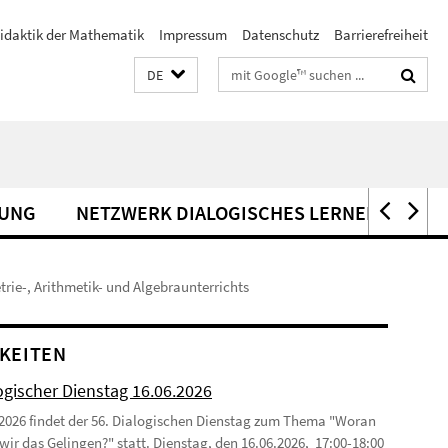
idaktik der Mathematik
Impressum
Datenschutz
Barrierefreiheit
Suchbegriffe
DE
UNG
NETZWERK DIALOGISCHES LERNEN
KO
trie-, Arithmetik- und Algebraunterrichts
KEITEN
ogischer Dienstag 16.06.2026
2026 findet der 56. Dialogischen Dienstag zum Thema "Woran
wir das Gelingen?" statt. Dienstag, den 16.06.2026, 17:00-18:00