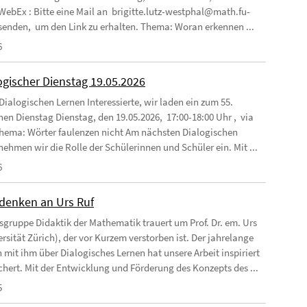
 WebEx : Bitte eine Mail an brigitte.lutz-westphal@math.fu-
 senden, um den Link zu erhalten. Thema: Woran erkennen ...
6
ogischer Dienstag 19.05.2026
Dialogischen Lernen Interessierte, wir laden ein zum 55.
hen Dienstag Dienstag, den 19.05.2026, 17:00-18:00 Uhr , via
ema: Wörter faulenzen nicht Am nächsten Dialogischen
nehmen wir die Rolle der Schülerinnen und Schüler ein. Mit ...
6
enken an Urs Ruf
tsgruppe Didaktik der Mathematik trauert um Prof. Dr. em. Urs
rsität Zürich), der vor Kurzem verstorben ist. Der jahrelange
 mit ihm über Dialogisches Lernen hat unsere Arbeit inspiriert
chert. Mit der Entwicklung und Förderung des Konzepts des ...
5