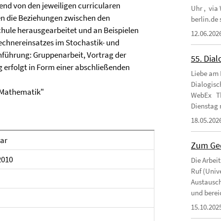
end von den jeweiligen curricularen
Uhr , via
n die Beziehungen zwischen den
berlin.de
hule herausgearbeitet und an Beispielen
12.06.202
Rechnereinsatzes im Stochastik- und
hführung: Gruppenarbeit, Vortrag der
55. Dial
g erfolgt in Form einer abschließenden
Liebe am 
Dialogisc
r Mathematik"
WebEx Th
Dienstag 
18.05.202
ar
Zum Ged
2010
Die Arbei
Ruf (Unive
Austausch
und berei
15.10.202