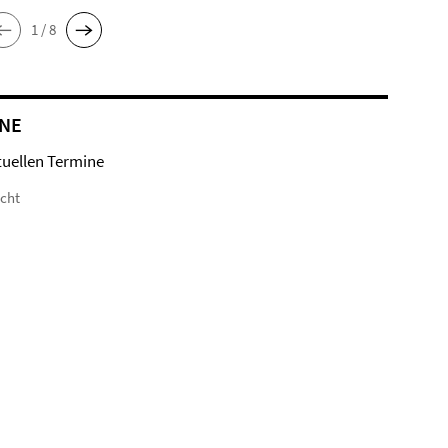
1 / 8
NE
tuellen Termine
icht