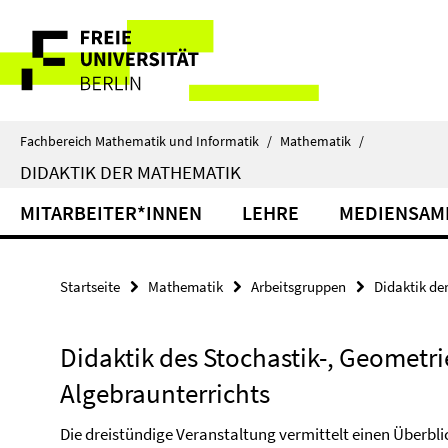
Springe
Service-
direkt
zu
Navigation
Inhalt
Fachbereich Mathematik und Informatik
/
Mathematik
/
DIDAKTIK DER MATHEMATIK
MITARBEITER*INNEN
LEHRE
MEDIENSAM
Startseite
Mathematik
Arbeitsgruppen
Didaktik de
Didaktik des Stochastik-, Geometri
Algebraunterrichts
Die dreistündige Veranstaltung vermittelt einen Überbli