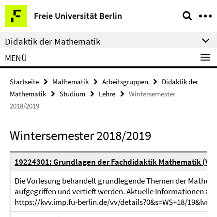
Springe
Service-
Freie Universität Berlin
direkt
Navigation
zu
Didaktik der Mathematik
Inhalt
MENÜ
Startseite
Mathematik
Arbeitsgruppen
Didaktik der
Mathematik
Studium
Lehre
Wintersemester
2018/2019
Wintersemester 2018/2019
19224301: Grundlagen der Fachdidaktik Mathematik (Vor
Die Vorlesung behandelt grundlegende Themen der Mathemat
aufgegriffen und vertieft werden. Aktuelle Informationen zu
https://kvv.imp.fu-berlin.de/vv/details?0&s=WS+18/19&lvnr