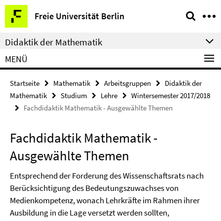
Springe
Service-
Freie Universität Berlin
direkt
Navigation
zu
Didaktik der Mathematik
Inhalt
MENÜ
Startseite
Mathematik
Arbeitsgruppen
Didaktik der
Mathematik
Studium
Lehre
Wintersemester 2017/2018
Fachdidaktik Mathematik - Ausgewählte Themen
Fachdidaktik Mathematik -
Ausgewählte Themen
Entsprechend der Forderung des Wissenschaftsrats nach
Berücksichtigung des Bedeutungszuwachses von
Medienkompetenz, wonach Lehrkräfte im Rahmen ihrer
Ausbildung in die Lage versetzt werden sollten,