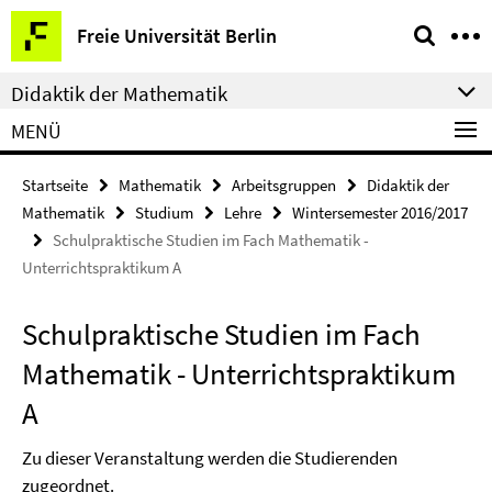
Springe
Service-
Freie Universität Berlin
direkt
Navigation
zu
Didaktik der Mathematik
Inhalt
MENÜ
Startseite
Mathematik
Arbeitsgruppen
Didaktik der
Mathematik
Studium
Lehre
Wintersemester 2016/2017
Schulpraktische Studien im Fach Mathematik -
Unterrichtspraktikum A
Schulpraktische Studien im Fach
Mathematik - Unterrichtspraktikum
A
Zu dieser Veranstaltung werden die Studierenden
zugeordnet.