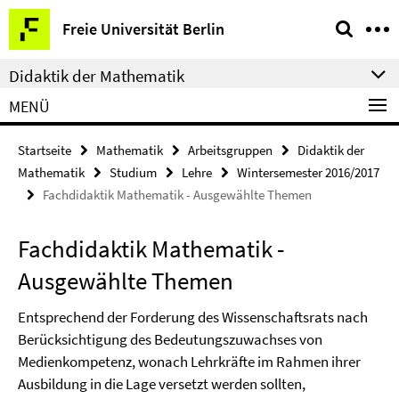
Springe
Service-
Freie Universität Berlin
direkt
Navigation
zu
Didaktik der Mathematik
Inhalt
MENÜ
Startseite
Mathematik
Arbeitsgruppen
Didaktik der
Mathematik
Studium
Lehre
Wintersemester 2016/2017
Fachdidaktik Mathematik - Ausgewählte Themen
Fachdidaktik Mathematik -
Ausgewählte Themen
Entsprechend der Forderung des Wissenschaftsrats nach
Berücksichtigung des Bedeutungszuwachses von
Medienkompetenz, wonach Lehrkräfte im Rahmen ihrer
Ausbildung in die Lage versetzt werden sollten,