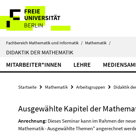
Springe
Service-
direkt
zu
Navigation
Inhalt
Fachbereich Mathematik und Informatik
/
Mathematik
/
DIDAKTIK DER MATHEMATIK
MITARBEITER*INNEN
LEHRE
MEDIENSAM
Startseite
Mathematik
Arbeitsgruppen
Didaktik de
Ausgewählte Kapitel der Mathemati
Anrechnung:
Dieses Seminar kann im Rahmen der neue
Mathematik - Ausgewählte Themen" angerechnet werd