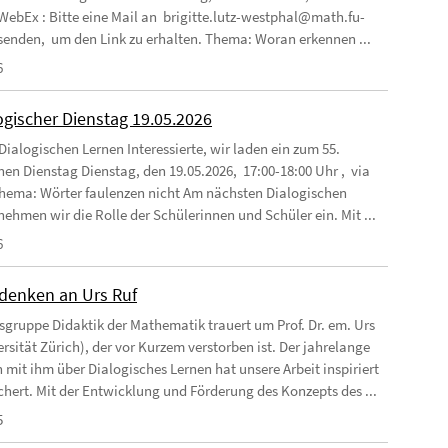
 WebEx : Bitte eine Mail an brigitte.lutz-westphal@math.fu-
 senden, um den Link zu erhalten. Thema: Woran erkennen ...
6
ogischer Dienstag 19.05.2026
Dialogischen Lernen Interessierte, wir laden ein zum 55.
hen Dienstag Dienstag, den 19.05.2026, 17:00-18:00 Uhr , via
ema: Wörter faulenzen nicht Am nächsten Dialogischen
nehmen wir die Rolle der Schülerinnen und Schüler ein. Mit ...
6
enken an Urs Ruf
tsgruppe Didaktik der Mathematik trauert um Prof. Dr. em. Urs
rsität Zürich), der vor Kurzem verstorben ist. Der jahrelange
 mit ihm über Dialogisches Lernen hat unsere Arbeit inspiriert
chert. Mit der Entwicklung und Förderung des Konzepts des ...
5