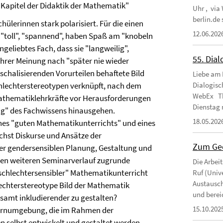
Kapitel der Didaktik der Mathematik"
Uhr , via
berlin.de
ülerinnen stark polarisiert. Für die einen
12.06.202
ik "toll", "spannend", haben Spaß am "knobeln
geliebtes Fach, dass sie "langweilig",
55. Dial
ihrer Meinung nach "später nie wieder
schalisierenden Vorurteilen behaftete Bild
Liebe am 
hlechterstereotypen verknüpft, nach dem
Dialogisc
WebEx Th
 Mathematiklehrkräfte vor Herausforderungen
Dienstag 
lung" des Fachwissens hinausgehen.
18.05.202
ines "guten Mathematikunterrichts" und eines
hst Diskurse und Ansätze der
Zum Ged
er gendersensiblen Planung, Gestaltung und
en weiteren Seminarverlauf zugrunde
Die Arbei
eschlechtersensibler" Mathematikunterricht
Ruf (Unive
Austausch
lechterstereotype Bild der Mathematik
und berei
samt inkludierender zu gestalten?
15.10.202
 Lernumgebung, die im Rahmen der
 selbst entwickelt und gestaltet werden,