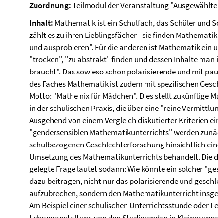
Zuordnung:
Teilmodul der Veranstaltung "Ausgewählte 
Inhalt:
Mathematik ist ein Schulfach, das Schüler und Sch
zählt es zu ihren Lieblingsfächer - sie finden Mathemat
und ausprobieren". Für die anderen ist Mathematik ein un
"trocken", "zu abstrakt" finden und dessen Inhalte man 
braucht". Das sowieso schon polarisierende und mit pau
des Faches Mathematik ist zudem mit spezifischen Gesc
Motto: "Mathe nix für Mädchen". Dies stellt zukünftige
in der schulischen Praxis, die über eine "reine Vermitt
Ausgehend von einem Vergleich diskutierter Kriterien e
"gendersensiblen Mathematikunterrichts" werden zunäc
schulbezogenen Geschlechterforschung hinsichtlich ein
Umsetzung des Mathematikunterrichts behandelt. Die d
gelegte Frage lautet sodann: Wie könnte ein solcher "g
dazu beitragen, nicht nur das polarisierende und gesch
aufzubrechen, sondern den Mathematikunterricht insge
Am Beispiel einer schulischen Unterrichtsstunde oder
Lehrveranstaltung von den Studierenden in Kleingruppen