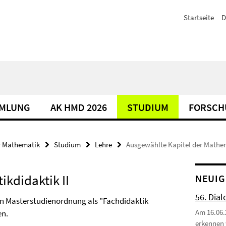
Startseite
D
MLUNG
AK HMD 2026
STUDIUM
FORSCH
r Mathematik
Studium
Lehre
Ausgewählte Kapitel der Mathem
kdidaktik II
NEUIG
56. Dial
n Masterstudienordnung als "Fachdidaktik
Am 16.06.
en.
erkennen 