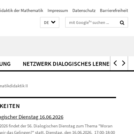
idaktik der Mathematik
Impressum
Datenschutz
Barrierefreiheit
Suchbegriffe
DE
UNG
NETZWERK DIALOGISCHES LERNEN
KO
atikdidaktik II
KEITEN
ogischer Dienstag 16.06.2026
2026 findet der 56. Dialogischen Dienstag zum Thema "Woran
wir das Gelingen?" statt. Dienstag, den 16.06.2026, 17:00-18:00