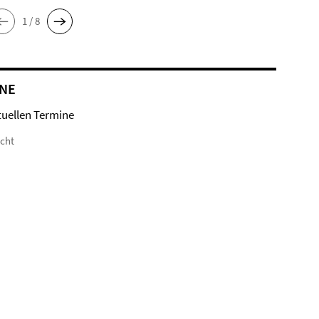
1 / 8
NE
tuellen Termine
icht