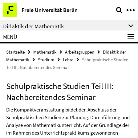
Springe
Service-
Freie Universität Berlin
direkt
Navigation
zu
Didaktik der Mathematik
Inhalt
MENÜ
Startseite
Mathematik
Arbeitsgruppen
Didaktik der
Mathematik
Studium
Lehre
Schulpraktische Studien
Teil III: Nachbereitendes Seminar
Schulpraktische Studien Teil III:
Nachbereitendes Seminar
Die Kompaktveranstaltung bildet den Abschluss der
Schulpraktischen Studien zur Planung, Durchführung und
Analyse von Mathematikunterricht. Auf der Grundlage der
im Rahmen des Unterrichtspraktikums gewonnenen