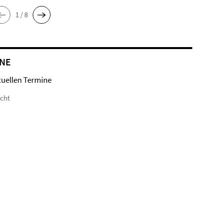
1 / 8
NE
tuellen Termine
icht