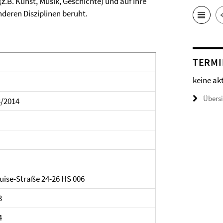
.B. Kunst, Musik, Geschichte) und auf ihre
deren Disziplinen beruht.
TERMI
keine ak
Übers
3/2014
uise-Straße 24-26 HS 006
3
4