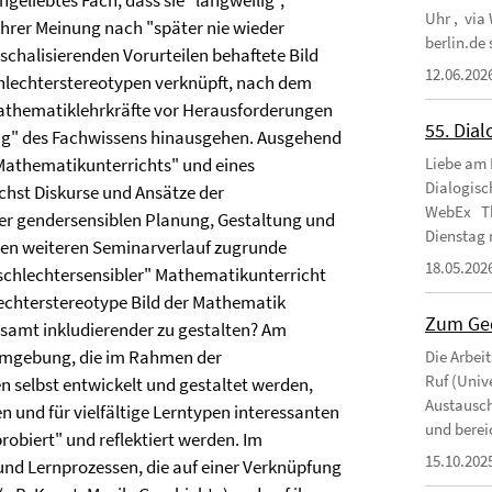
geliebtes Fach, dass sie "langweilig",
Uhr , via
ihrer Meinung nach "später nie wieder
berlin.de
schalisierenden Vorurteilen behaftete Bild
12.06.202
hlechterstereotypen verknüpft, nach dem
 Mathematiklehrkräfte vor Herausforderungen
55. Dial
tlung" des Fachwissens hinausgehen. Ausgehend
 Mathematikunterrichts" und eines
Liebe am 
Dialogisc
hst Diskurse und Ansätze der
WebEx Th
er gendersensiblen Planung, Gestaltung und
Dienstag 
en weiteren Seminarverlauf zugrunde
18.05.202
eschlechtersensibler" Mathematikunterricht
lechterstereotype Bild der Mathematik
Zum Ged
samt inkludierender zu gestalten? Am
numgebung, die im Rahmen der
Die Arbei
Ruf (Unive
 selbst entwickelt und gestaltet werden,
Austausch
n und für vielfältige Lerntypen interessanten
und berei
biert" und reflektiert werden. Im
15.10.202
und Lernprozessen, die auf einer Verknüpfung