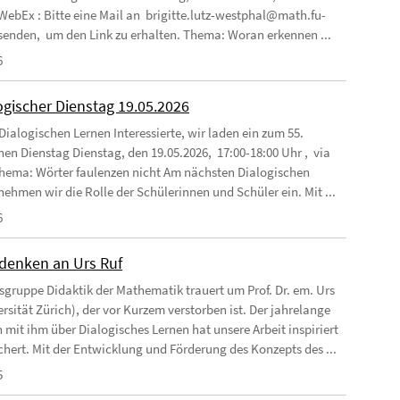
 WebEx : Bitte eine Mail an brigitte.lutz-westphal@math.fu-
 senden, um den Link zu erhalten. Thema: Woran erkennen ...
6
ogischer Dienstag 19.05.2026
Dialogischen Lernen Interessierte, wir laden ein zum 55.
hen Dienstag Dienstag, den 19.05.2026, 17:00-18:00 Uhr , via
ema: Wörter faulenzen nicht Am nächsten Dialogischen
nehmen wir die Rolle der Schülerinnen und Schüler ein. Mit ...
6
enken an Urs Ruf
tsgruppe Didaktik der Mathematik trauert um Prof. Dr. em. Urs
rsität Zürich), der vor Kurzem verstorben ist. Der jahrelange
 mit ihm über Dialogisches Lernen hat unsere Arbeit inspiriert
chert. Mit der Entwicklung und Förderung des Konzepts des ...
5