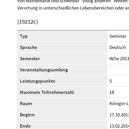
von Mathematik und scheinbar "völlig anderen" Welten (z
Verortung in unterschiedlichen Lebensbereichen oder an
(19212c)
Typ
Seminar
Sprache
Deutsch
Semester
WiSe 201
Veranstaltungsumfang
Leistungspunkte
5
Maximale Teilnehmerzahl
18
Raum
Königin-L
Beginn
17.10.201
Ende
13.02.201