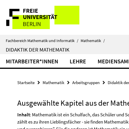
Springe
Service-
direkt
zu
Navigation
Inhalt
Fachbereich Mathematik und Informatik
/
Mathematik
/
DIDAKTIK DER MATHEMATIK
MITARBEITER*INNEN
LEHRE
MEDIENSAM
Startseite
Mathematik
Arbeitsgruppen
Didaktik de
Ausgewählte Kapitel aus der Mathe
Inhalt
: Mathematik ist ein Schulfach, das Schüler und Sc
zählt es zu ihren Lieblingsfächer - sie finden Mathemat