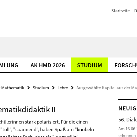
Startseite
D
MLUNG
AK HMD 2026
STUDIUM
FORSCH
r Mathematik
Studium
Lehre
Ausgewählte Kapitel aus der Ma
matikdidaktik II
NEUIG
56. Dial
hülerinnen stark polarisiert. Für die einen
Am 16.06.
ik "toll", "spannend", haben Spaß am "knobeln
erkennen 