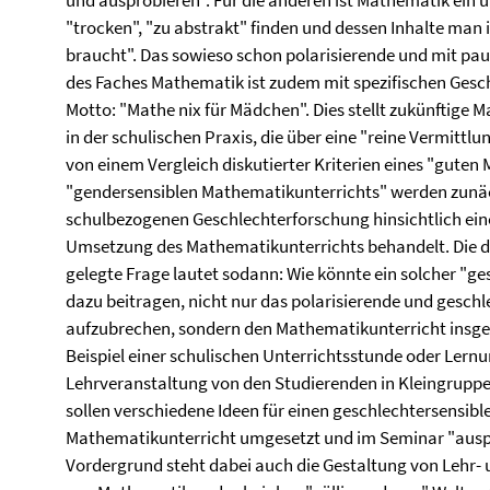
und ausprobieren". Für die anderen ist Mathematik ein un
"trocken", "zu abstrakt" finden und dessen Inhalte man 
braucht". Das sowieso schon polarisierende und mit pau
des Faches Mathematik ist zudem mit spezifischen Gesc
Motto: "Mathe nix für Mädchen". Dies stellt zukünftige
in der schulischen Praxis, die über eine "reine Vermit
von einem Vergleich diskutierter Kriterien eines "guten
"gendersensiblen Mathematikunterrichts" werden zunäc
schulbezogenen Geschlechterforschung hinsichtlich ein
Umsetzung des Mathematikunterrichts behandelt. Die d
gelegte Frage lautet sodann: Wie könnte ein solcher "g
dazu beitragen, nicht nur das polarisierende und gesch
aufzubrechen, sondern den Mathematikunterricht insge
Beispiel einer schulischen Unterrichtsstunde oder Ler
Lehrveranstaltung von den Studierenden in Kleingruppen
sollen verschiedene Ideen für einen geschlechtersensible
Mathematikunterricht umgesetzt und im Seminar "auspro
Vordergrund steht dabei auch die Gestaltung von Lehr- 