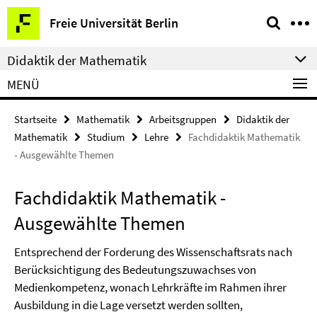
Springe
Service-
Freie Universität Berlin
direkt
Navigation
zu
Didaktik der Mathematik
Inhalt
MENÜ
Startseite
Mathematik
Arbeitsgruppen
Didaktik der
Mathematik
Studium
Lehre
Fachdidaktik Mathematik
- Ausgewählte Themen
Fachdidaktik Mathematik -
Ausgewählte Themen
Entsprechend der Forderung des Wissenschaftsrats nach
Berücksichtigung des Bedeutungszuwachses von
Medienkompetenz, wonach Lehrkräfte im Rahmen ihrer
Ausbildung in die Lage versetzt werden sollten,