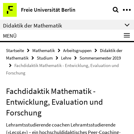
Springe
Service-
Freie Universität Berlin
direkt
Navigation
zu
Didaktik der Mathematik
Inhalt
MENÜ
Startseite
Mathematik
Arbeitsgruppen
Didaktik der
Mathematik
Studium
Lehre
Sommersemester 2019
Fachdidaktik Mathematik - Entwicklung, Evaluation und
Forschung
Fachdidaktik Mathematik -
Entwicklung, Evaluation und
Forschung
Lehramtsstudierende coachen Lehramtsstudierende
(»LecoLe«) – ein hochschuldidaktisches Peer-Coaching-