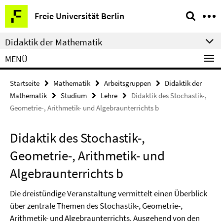
Springe
Service-
Freie Universität Berlin
direkt
Navigation
zu
Didaktik der Mathematik
Inhalt
MENÜ
Startseite
Mathematik
Arbeitsgruppen
Didaktik der
Mathematik
Studium
Lehre
Didaktik des Stochastik-,
Geometrie-, Arithmetik- und Algebraunterrichts b
Didaktik des Stochastik-,
Geometrie-, Arithmetik- und
Algebraunterrichts b
Die dreistündige Veranstaltung vermittelt einen Überblick
über zentrale Themen des Stochastik-, Geometrie-,
Arithmetik- und Algebraunterrichts. Ausgehend von den