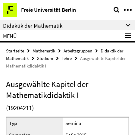
Springe
Service-
Freie Universität Berlin
direkt
Navigation
zu
Didaktik der Mathematik
Inhalt
MENÜ
Startseite
Mathematik
Arbeitsgruppen
Didaktik der
Mathematik
Studium
Lehre
Ausgewählte Kapitel der
Mathematikdidaktik I
Ausgewählte Kapitel der
Mathematikdidaktik I
(19204211)
Typ
Seminar