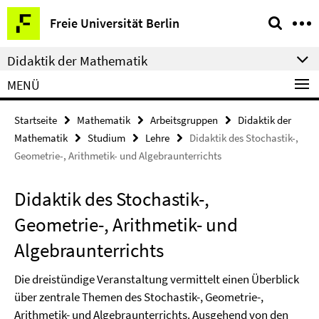
Springe
Service-
Freie Universität Berlin
direkt
Navigation
zu
Didaktik der Mathematik
Inhalt
MENÜ
Startseite
Mathematik
Arbeitsgruppen
Didaktik der
Mathematik
Studium
Lehre
Didaktik des Stochastik-,
Geometrie-, Arithmetik- und Algebraunterrichts
Didaktik des Stochastik-,
Geometrie-, Arithmetik- und
Algebraunterrichts
Die dreistündige Veranstaltung vermittelt einen Überblick
über zentrale Themen des Stochastik-, Geometrie-,
Arithmetik- und Algebraunterrichts. Ausgehend von den