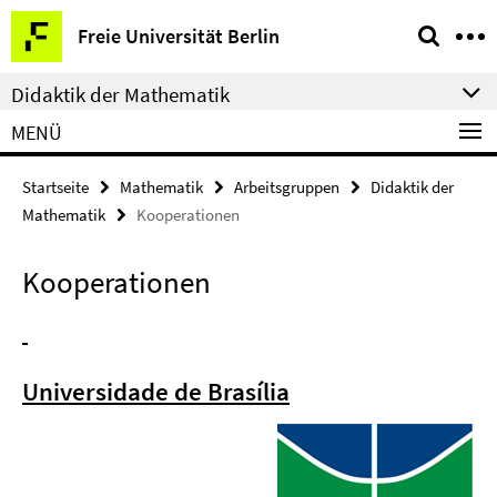
Springe
Service-
Freie Universität Berlin
direkt
Navigation
zu
Didaktik der Mathematik
Inhalt
MENÜ
Startseite
Mathematik
Arbeitsgruppen
Didaktik der
Mathematik
Kooperationen
Kooperationen
Universidade de Brasília