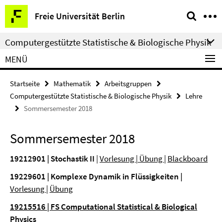
Springe
Service-
Freie Universität Berlin
direkt
Navigation
zu
Computergestützte Statistische & Biologische Physik
Inhalt
MENÜ
Startseite
Mathematik
Arbeitsgruppen
Computergestützte Statistische & Biologische Physik
Lehre
Sommersemester 2018
Sommersemester 2018
19212901 | Stochastik II
|
Vorlesung
|
Übung
|
Blackboard
19229601 | Komplexe Dynamik in Flüssigkeiten
|
Vorlesung
|
Übung
19215516 | FS Computational Statistical & Biological
Physics