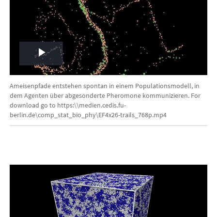
Play
Video
Ameisenpfade entstehen spontan in einem Populationsmodell, in
dem Agenten über abgesonderte Pheromone kommunizieren. For
download go to https:\\medien.cedis.fu-
berlin.de\comp_stat_bio_phy\EF4x26-trails_768p.mp4