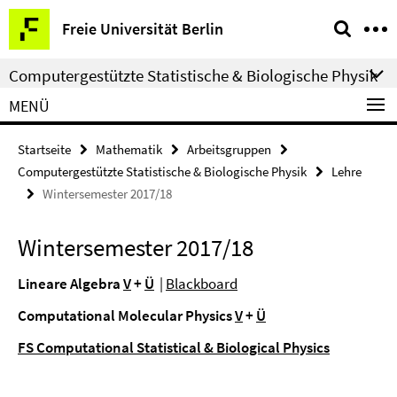
Springe
Service-
Freie Universität Berlin
direkt
Navigation
zu
Computergestützte Statistische & Biologische Physik
Inhalt
MENÜ
Startseite
Mathematik
Arbeitsgruppen
Computergestützte Statistische & Biologische Physik
Lehre
Wintersemester 2017/18
Wintersemester 2017/18
Lineare Algebra
V
+
Ü
|
Blackboard
Computational Molecular Physics
V
+
Ü
FS Computational Statistical & Biological Physics