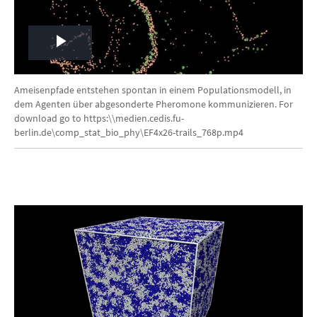
Play
Video
Ameisenpfade entstehen spontan in einem Populationsmodell, in
dem Agenten über abgesonderte Pheromone kommunizieren. For
download go to https:\\medien.cedis.fu-
berlin.de\comp_stat_bio_phy\EF4x26-trails_768p.mp4