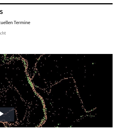
S
tuellen Termine
icht
Play