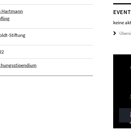
en Hartmann
EVENT
öfling
keine ak
Übers
ldt-Stiftung
22
chungsstipendium