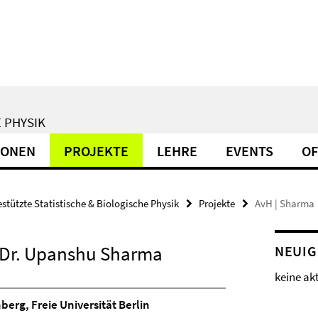
 PHYSIK
IONEN
PROJEKTE
LEHRE
EVENTS
OF
tützte Statistische & Biologische Physik
Projekte
AvH | Sharma
Dr. Upanshu Sharma
NEUIG
keine ak
erg, Freie Universität Berlin