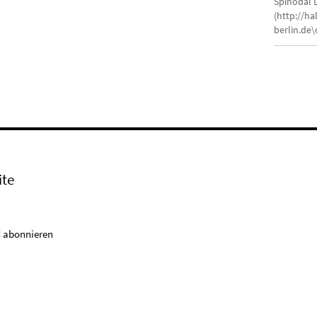
Spinodal 
(http://ha
berlin.de
ite
 abonnieren