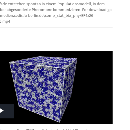
Video
ade entstehen spontan in einem Populationsmodell, in dem
ber abgesonderte Pheromone kommunizieren. For download go
\\medien.cedis.fu-berlin.de\comp_stat_bio_phy\EF4x26-
8p.mp4
Play