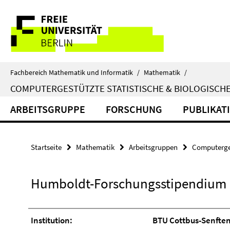
Springe
Service-
direkt
zu
Navigation
Inhalt
Fachbereich Mathematik und Informatik
/
Mathematik
/
COMPUTERGESTÜTZTE STATISTISCHE & BIOLOGISCHE
ARBEITSGRUPPE
FORSCHUNG
PUBLIKAT
Startseite
Mathematik
Arbeitsgruppen
Computerges
Humboldt-Forschungsstipendium 
Institution:
BTU Cottbus-Senftenb