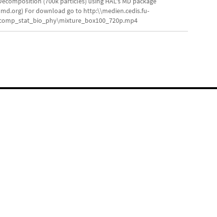
Video
Decomposition (700k particles) using HAL's MD package
lmd.org) For download go to http:\\medien.cedis.fu-
\comp_stat_bio_phy\mixture_box100_720p.mp4