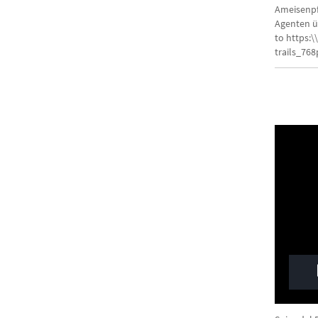
Ameisenpf
Agenten ü
to https:
trails_76