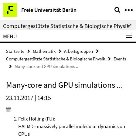
Springe
Service-
Freie Universität Berlin
direkt
Navigation
zu
Computergestützte Statistische & Biologische Physik
Inhalt
MENÜ
Startseite
Mathematik
Arbeitsgruppen
Computergestützte Statistische & Biologische Physik
Events
Many-core and GPU simulations ...
Many-core and GPU simulations ...
23.11.2017 | 14:15
Felix Höfling (FU):
HALMD - massively parallel molecular dynamics on
GPUs