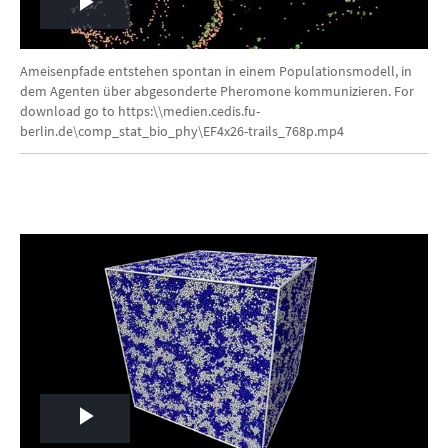
Play
Video
Ameisenpfade entstehen spontan in einem Populationsmodell, in
dem Agenten über abgesonderte Pheromone kommunizieren. For
download go to https:\\medien.cedis.fu-
berlin.de\comp_stat_bio_phy\EF4x26-trails_768p.mp4
Play