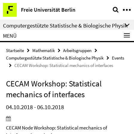
Springe
Service-
Freie Universität Berlin
direkt
Navigation
zu
Computergestützte Statistische & Biologische Physik
Inhalt
MENÜ
Startseite
Mathematik
Arbeitsgruppen
Computergestützte Statistische & Biologische Physik
Events
CECAM Workshop: Statistical mechanics of interfaces
CECAM Workshop: Statistical
mechanics of interfaces
04.10.2018 - 06.10.2018
CECAM Node Workshop: Statistical mechanics of