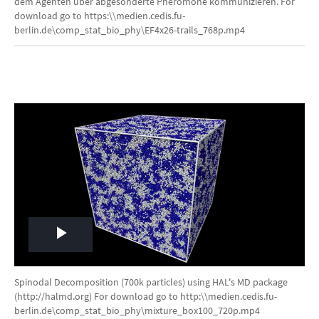
dem Agenten über abgesonderte Pheromone kommunizieren. For
download go to https:\\medien.cedis.fu-
berlin.de\comp_stat_bio_phy\EF4x26-trails_768p.mp4
Play
Video
Spinodal Decomposition (700k particles) using HAL's MD package
(http://halmd.org) For download go to http:\\medien.cedis.fu-
berlin.de\comp_stat_bio_phy\mixture_box100_720p.mp4