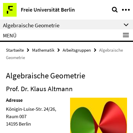
Springe
Service-
Freie Universität Berlin
direkt
Navigation
zu
Algebraische Geometrie
Inhalt
MENÜ
Startseite
Mathematik
Arbeitsgruppen
Algebraische
Geometrie
Algebraische Geometrie
Prof. Dr. Klaus Altmann
Adresse
Königin-Luise-Str. 24/26,
Raum 007
14195 Berlin