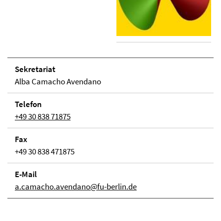
Se­kre­ta­ri­at
Alba Camacho Avendano
Telefon
+49 30 838 71875
Fax
+49 30 838 471875
E-Mail
a.camacho.avendano@fu-berlin.de