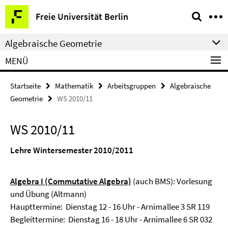
Springe
Service-
Freie Universität Berlin
direkt
Navigation
zu
Algebraische Geometrie
Inhalt
MENÜ
Startseite
Mathematik
Arbeitsgruppen
Algebraische
Geometrie
WS 2010/11
WS 2010/11
Lehre Wintersemester 2010/2011
Algebra I (Commutative Algebra)
(auch BMS): Vorlesung
und Übung (Altmann)
Haupttermine: Dienstag 12 - 16 Uhr - Arnimallee 3 SR 119
Begleittermine: Dienstag 16 - 18 Uhr - Arnimallee 6 SR 032