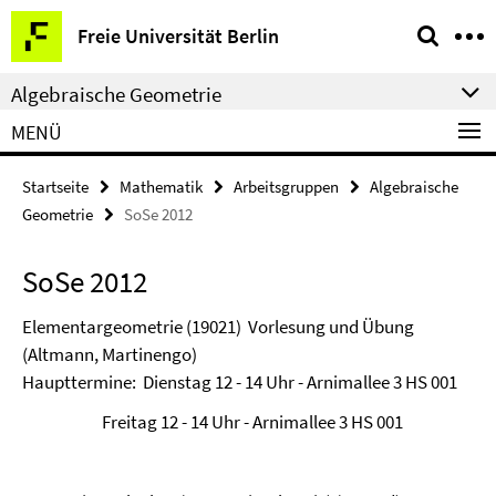
Springe
Service-
Freie Universität Berlin
direkt
Navigation
zu
Algebraische Geometrie
Inhalt
MENÜ
Startseite
Mathematik
Arbeitsgruppen
Algebraische
Geometrie
SoSe 2012
SoSe 2012
Elementargeometrie (19021) Vorlesung und Übung
(Altmann, Martinengo)
Haupttermine: Dienstag 12 - 14 Uhr - Arnimallee 3 HS 001
Freitag 12 - 14 Uhr - Arnimallee 3 HS 001