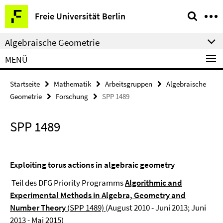
Springe
Service-
Freie Universität Berlin
direkt
Navigation
zu
Algebraische Geometrie
Inhalt
MENÜ
Startseite
Mathematik
Arbeitsgruppen
Algebraische
Geometrie
Forschung
SPP 1489
SPP 1489
Exploiting torus actions in algebraic geometry
Teil des DFG Priority Programms
Algorithmic and
Experimental Methods in Algebra, Geometry and
Number Theory
(SPP 1489)
(August 2010 - Juni 2013; Juni
2013 - Mai 2015)