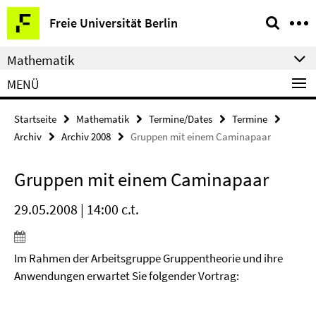
Springe
Service-
Freie Universität Berlin
direkt
Navigation
zu
Mathematik
Inhalt
MENÜ
Startseite
Mathematik
Termine/Dates
Termine
Archiv
Archiv 2008
Gruppen mit einem Caminapaar
Gruppen mit einem Caminapaar
29.05.2008 | 14:00 c.t.
Im Rahmen der Arbeitsgruppe Gruppentheorie und ihre
Anwendungen erwartet Sie folgender Vortrag: