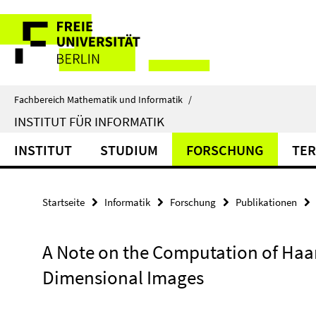
Springe
Service-
direkt
zu
Navigation
Inhalt
Fachbereich Mathematik und Informatik
/
INSTITUT FÜR INFORMATIK
INSTITUT
STUDIUM
FORSCHUNG
TER
Startseite
Informatik
Forschung
Publikationen
A Note on the Computation of Haar
Dimensional Images