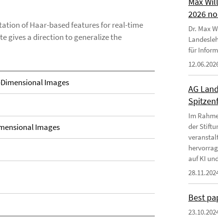
Max Wil
2026 no
tion of Haar-based features for real-time
Dr. Max Wi
e gives a direction to generalize the
Landesleh
für Infor
12.06.202
-Dimensional Images
AG Land
Spitzen
Im Rahmen
imensional Images
der Stift
veranstal
hervorrag
auf KI und
28.11.202
Best pa
23.10.202