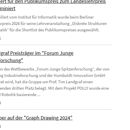
lert für den Publikumspreis zum Landeslehrpreis
miniert
llert vom Institut für Informatik wurde beim Berliner
rpreis 2026 für seine Lehrveranstaltung „Diskrete Strukturen
matik“ für die Shortlist des Publikumspreises ausgewählt.
6
graf Preisträger im "Forum Junge
forschung"
 des Wettbewerbs „Forum Junge Spitzenforschung“, der von
ung Industrieforschung und der Humboldt-Innovation GmbH
tet wird, hat die Gruppe um Prof. Tim Landgraf einen
enden dritten Platz belegt. Mit dem Projekt POLLY wurde eine
 Robotik basierende ...
4
per auf der "Graph Drawing 2024"
4