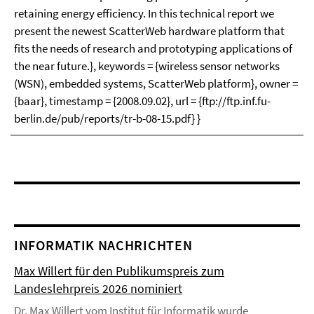
retaining energy efficiency. In this technical report we
present the newest ScatterWeb hardware platform that
fits the needs of research and prototyping applications of
the near future.}, keywords = {wireless sensor networks
(WSN), embedded systems, ScatterWeb platform}, owner =
{baar}, timestamp = {2008.09.02}, url = {ftp://ftp.inf.fu-
berlin.de/pub/reports/tr-b-08-15.pdf} }
INFORMATIK NACHRICHTEN
Max Willert für den Publikumspreis zum
Landeslehrpreis 2026 nominiert
Dr. Max Willert vom Institut für Informatik wurde