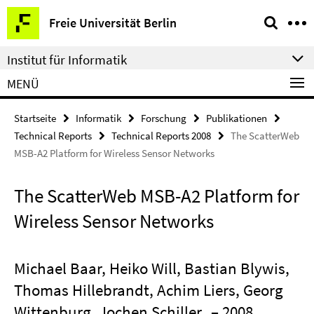
Springe
Service-
Freie Universität Berlin
direkt
Navigation
zu
Institut für Informatik
Inhalt
MENÜ
Startseite
Informatik
Forschung
Publikationen
Technical Reports
Technical Reports 2008
The ScatterWeb
MSB-A2 Platform for Wireless Sensor Networks
The ScatterWeb MSB-A2 Platform for
Wireless Sensor Networks
Michael Baar, Heiko Will, Bastian Blywis,
Thomas Hillebrandt, Achim Liers, Georg
Wittenburg, Jochen Schiller
– 2008