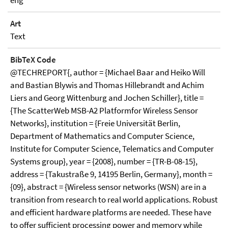
eng
Art
Text
BibTeX Code
@TECHREPORT{, author = {Michael Baar and Heiko Will
and Bastian Blywis and Thomas Hillebrandt and Achim
Liers and Georg Wittenburg and Jochen Schiller}, title =
{The ScatterWeb MSB-A2 Platformfor Wireless Sensor
Networks}, institution = {Freie Universität Berlin,
Department of Mathematics and Computer Science,
Institute for Computer Science, Telematics and Computer
Systems group}, year = {2008}, number = {TR-B-08-15},
address = {Takustraße 9, 14195 Berlin, Germany}, month =
{09}, abstract = {Wireless sensor networks (WSN) are in a
transition from research to real world applications. Robust
and efficient hardware platforms are needed. These have
to offer sufficient processing power and memory while