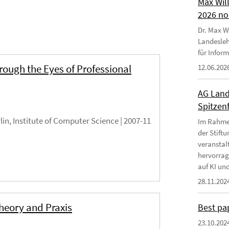
Max Wil
2026 no
Dr. Max Wi
Landesleh
für Infor
ugh the Eyes of Professional
12.06.202
AG Land
Spitzen
rlin, Institute of Computer Science |
2007-11
Im Rahmen
der Stift
veranstal
hervorrag
auf KI und
28.11.202
heory and Praxis
Best pa
23.10.202