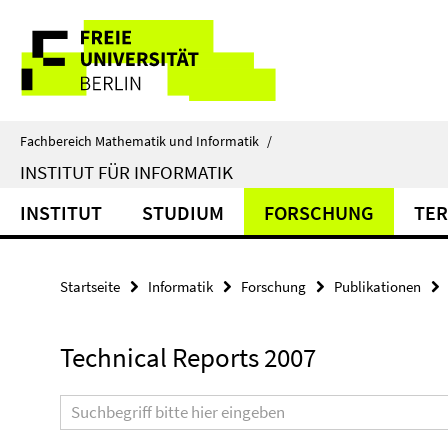
Springe
Service-
direkt
zu
Navigation
Inhalt
Fachbereich Mathematik und Informatik
/
INSTITUT FÜR INFORMATIK
INSTITUT
STUDIUM
FORSCHUNG
TER
Startseite
Informatik
Forschung
Publikationen
Technical Reports 2007
Suchbegriff