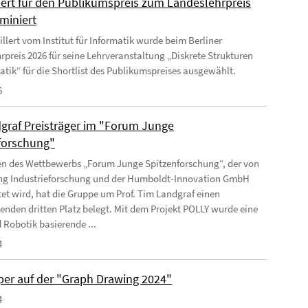
lert für den Publikumspreis zum Landeslehrpreis
miniert
llert vom Institut für Informatik wurde beim Berliner
rpreis 2026 für seine Lehrveranstaltung „Diskrete Strukturen
matik“ für die Shortlist des Publikumspreises ausgewählt.
6
graf Preisträger im "Forum Junge
forschung"
 des Wettbewerbs „Forum Junge Spitzenforschung“, der von
ung Industrieforschung und der Humboldt-Innovation GmbH
tet wird, hat die Gruppe um Prof. Tim Landgraf einen
enden dritten Platz belegt. Mit dem Projekt POLLY wurde eine
 Robotik basierende ...
4
per auf der "Graph Drawing 2024"
4